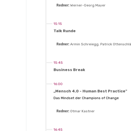
Redner:
Werner-Georg Mayer
15:15
Talk Runde
Redner:
Armin Schreiegg
,
Patrick Ottenschl
15:45
Business Break
16:00
„Mensch 4.0 - Human Best Practice"
Das Mindset der Champions of Change
Redner:
Otmar Kastner
16:45