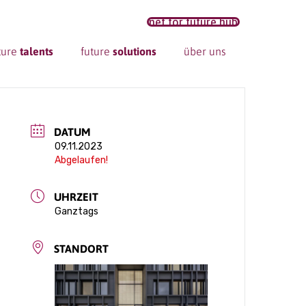
net for future hub
ture
talents
future
solutions
über uns
DATUM
09.11.2023
Abgelaufen!
UHRZEIT
Ganztags
STANDORT