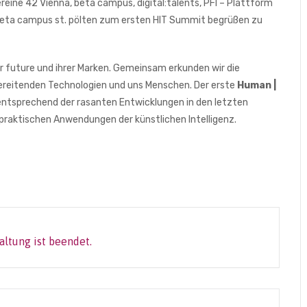
ereine 42 Vienna, beta campus, digital:talents, PFI – Plattform
beta campus st. pölten zum ersten HIT Summit begrüßen zu
or future und ihrer Marken. Gemeinsam erkunden wir die
bereitenden Technologien und uns Menschen. Der erste
Human |
ntsprechend der rasanten Entwicklungen in den letzten
raktischen Anwendungen der künstlichen Intelligenz.
altung ist beendet.