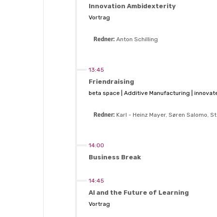
Innovation Ambidexterity
Vortrag
Redner:
Anton Schilling
13:45
Friendraising
beta space | Additive Manufacturing | innova
Redner:
Karl - Heinz Mayer
,
Søren Salomo
,
St
14:00
Business Break
14:45
AI and the Future of Learning
Vortrag