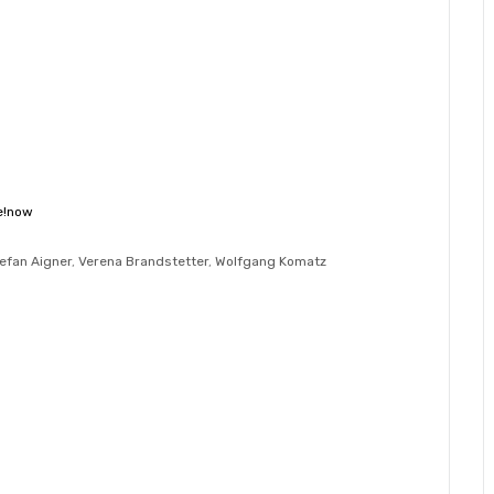
te!now
efan Aigner
,
Verena Brandstetter
,
Wolfgang Komatz