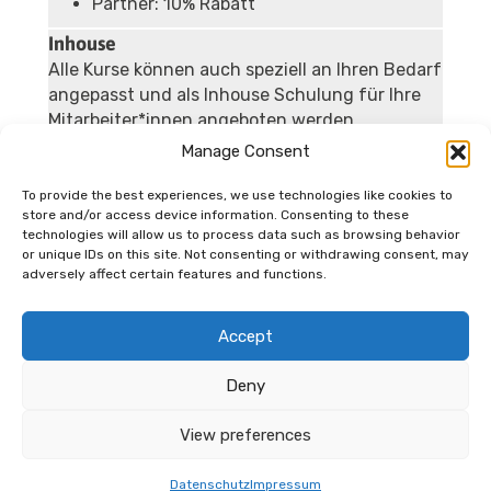
Partner: 10% Rabatt
Inhouse
Alle Kurse können auch speziell an Ihren Bedarf
angepasst und als Inhouse Schulung für Ihre
Mitarbeiter*innen angeboten werden.
Manage Consent
Jetzt anfragen
Wir sind ein zertifizierter Bildungsanbieter:
To provide the best experiences, we use technologies like cookies to
store and/or access device information. Consenting to these
technologies will allow us to process data such as browsing behavior
or unique IDs on this site. Not consenting or withdrawing consent, may
adversely affect certain features and functions.
Accept
Deny
View preferences
Datenschutz
Impressum