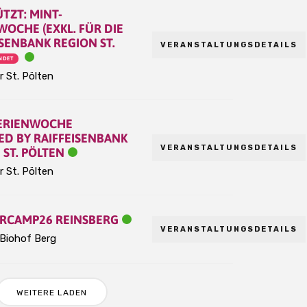
TZT: MINT-
WOCHE (EXKL. FÜR DIE
ISENBANK REGION ST.
VERANSTALTUNGSDETAILS
NDET
r St. Pölten
ERIENWOCHE
D BY RAIFFEISENBANK
VERANSTALTUNGSDETAILS
 ST. PÖLTEN
r St. Pölten
RCAMP26 REINSBERG
VERANSTALTUNGSDETAILS
Biohof Berg
WEITERE LADEN