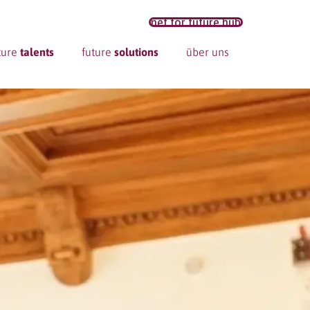
net for future hub
ture
talents
future
solutions
über uns