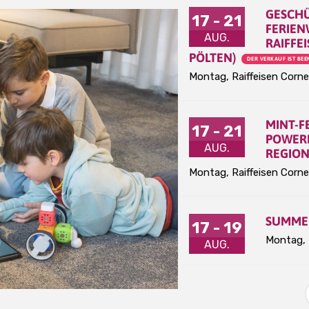
GESCHÜ
17 - 21
FERIEN
AUG.
RAIFFE
PÖLTEN)
DER VERKAUF IST BEE
Montag
,
Raiffeisen Corne
MINT-F
17 - 21
POWERE
AUG.
REGION
Montag
,
Raiffeisen Corne
SUMME
17 - 19
Montag
,
AUG.