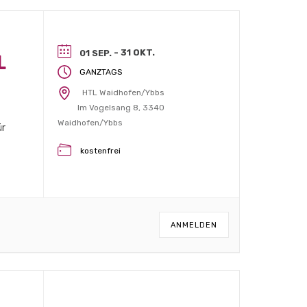
- 31 OKT.
01 SEP.
L
GANZTAGS
HTL Waidhofen/Ybbs
Im Vogelsang 8, 3340
Waidhofen/Ybbs
ür
kostenfrei
nd
ANMELDEN