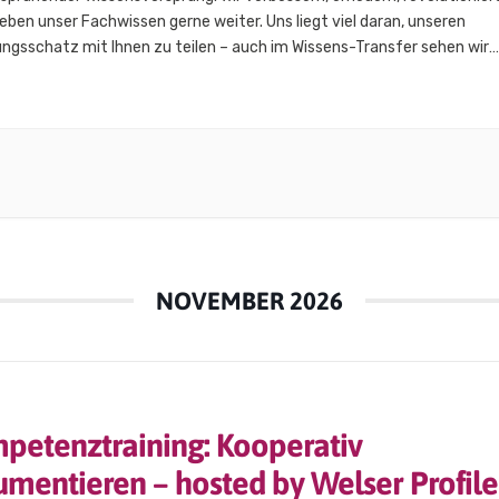
eben unser Fachwissen gerne weiter. Uns liegt viel daran, unseren
ngsschatz mit Ihnen zu teilen – auch im Wissens-Transfer sehen wir
 Innovationskraft. Business-Breakfast & Werksführung | 24.02.2026 |
r Ein Morgen voller Einblicke, Genuss und Stahlkompetenz. Wir…
NOVEMBER 2026
petenztraining: Kooperativ
umentieren – hosted by Welser Profile