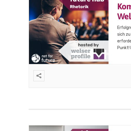
Kom
Wel
Erfolg
sich z
erforde
Punkt! 
Stories
Körper