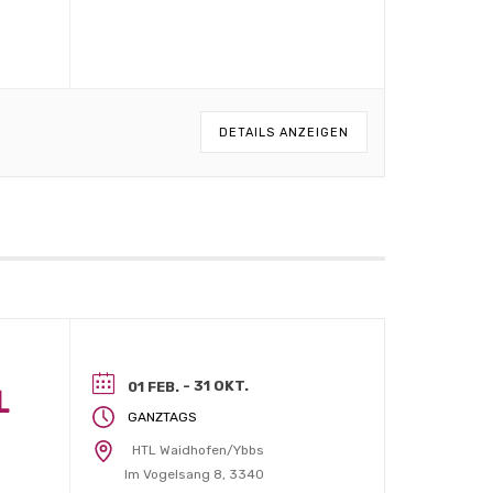
DETAILS ANZEIGEN
- 31 OKT.
01 FEB.
L
GANZTAGS
HTL Waidhofen/Ybbs
Im Vogelsang 8, 3340