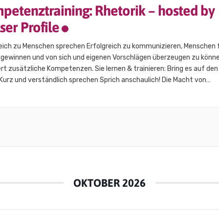
petenztraining: Rhetorik – hosted by
ser Profile
reich zu Menschen sprechen Erfolgreich zu kommunizieren, Menschen 
u gewinnen und von sich und eigenen Vorschlägen überzeugen zu könne
rt zusätzliche Kompetenzen. Sie lernen & trainieren: Bring es auf den
Kurz und verständlich sprechen Sprich anschaulich! Die Macht von
, Metaphern & Co. Lass den Körper sprechen! Auftreten und
sprache gekonnt einsetzen…
OKTOBER 2026