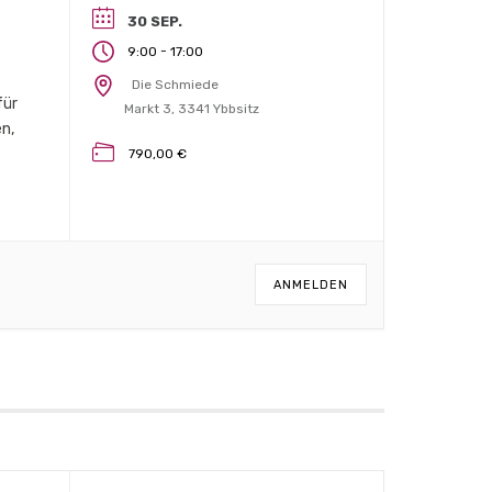
30 SEP.
-
9:00
17:00
Die Schmiede
für
Markt 3, 3341 Ybbsitz
n,
790,00 €
ANMELDEN