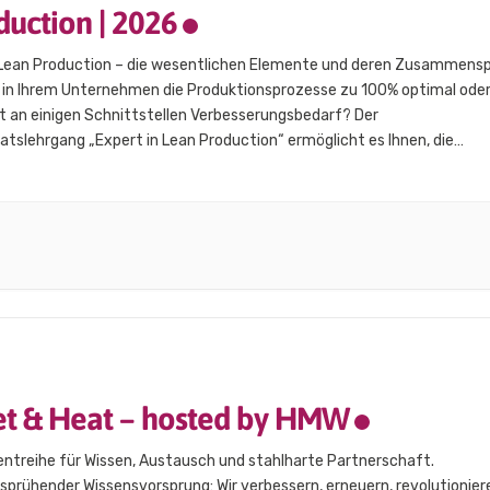
duction | 2026
 Lean Production – die wesentlichen Elemente und deren Zusammensp
 in Ihrem Unternehmen die Produktionsprozesse zu 100% optimal ode
t an einigen Schnittstellen Verbesserungsbedarf? Der
katslehrgang „Expert in Lean Production“ ermöglicht es Ihnen, die
nz zu erhöhen und die Produktivität durch die nachhaltige Optimierung
zesse entlang der Wertschöpfungskette zu steigern. Er richtet sich…
t & Heat – hosted by HMW
entreihe für Wissen, Austausch und stahlharte Partnerschaft.
prühender Wissensvorsprung: Wir verbessern, erneuern, revolutionier