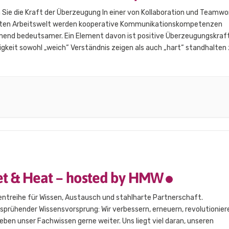
Sie die Kraft der Überzeugung In einer von Kollaboration und Teamwo
ten Arbeitswelt werden kooperative Kommunikationskompetenzen
end bedeutsamer. Ein Element davon ist positive Überzeugungskraf
igkeit sowohl „weich“ Verständnis zeigen als auch „hart“ standhalten
 Sie lernen & trainieren: 5-Satz-Argumentationstechnik zweiseitige
ntieren Einwände als Informationsquelle nutzen Einwände integriere
s Zuhören und Fragetechniken…
t & Heat – hosted by HMW
entreihe für Wissen, Austausch und stahlharte Partnerschaft.
prühender Wissensvorsprung: Wir verbessern, erneuern, revolutionier
eben unser Fachwissen gerne weiter. Uns liegt viel daran, unseren