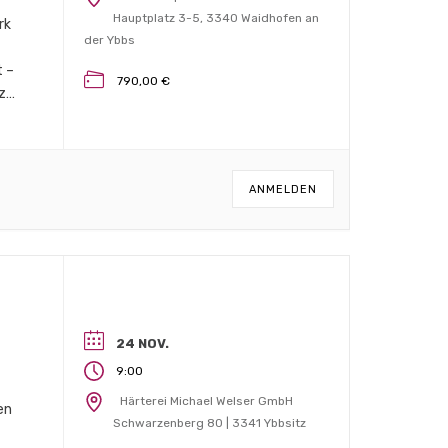
Hauptplatz 3-5, 3340 Waidhofen an
rk
der Ybbs
t –
790,00 €
 zu
s
n
ANMELDEN
24 NOV.
9:00
Härterei Michael Welser GmbH
en
Schwarzenberg 80 | 3341 Ybbsitz