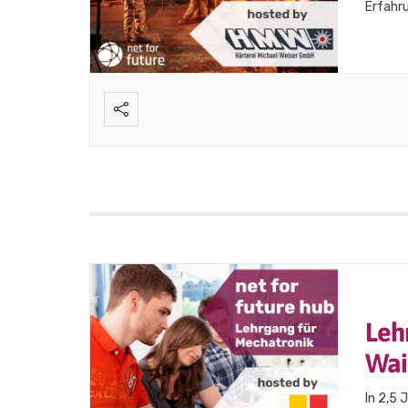
Erfahru
unsere
9:00 Uh
Leh
Wai
In 2,5 