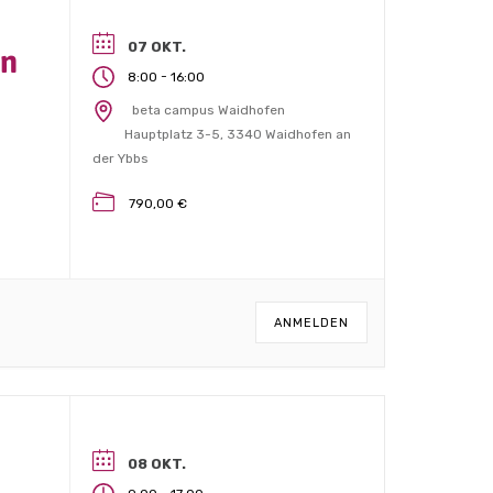
07 OKT.
en
-
8:00
16:00
beta campus Waidhofen
Hauptplatz 3-5, 3340 Waidhofen an
der Ybbs
790,00 €
ANMELDEN
08 OKT.