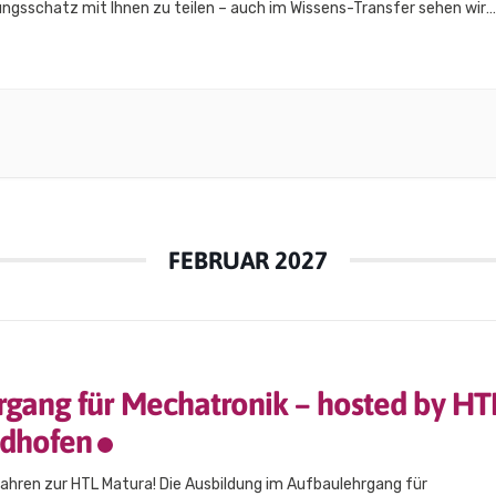
ngsschatz mit Ihnen zu teilen – auch im Wissens-Transfer sehen wir
 Innovationskraft. Business-Breakfast & Werksführung | 24.02.2026 |
r Ein Morgen voller Einblicke, Genuss und Stahlkompetenz. Wir…
FEBRUAR 2027
rgang für Mechatronik – hosted by HT
dhofen
Jahren zur HTL Matura! Die Ausbildung im Aufbaulehrgang für