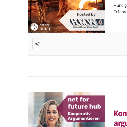
– und g
Erfahru
unsere
9:00 Uh
Kom
arg