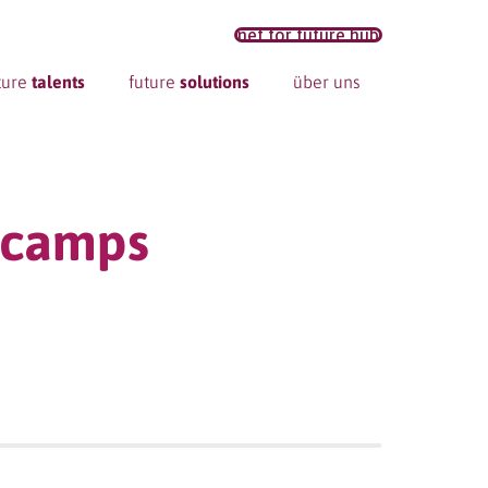
net for future hub
ture
talents
future
solutions
über uns
otcamps