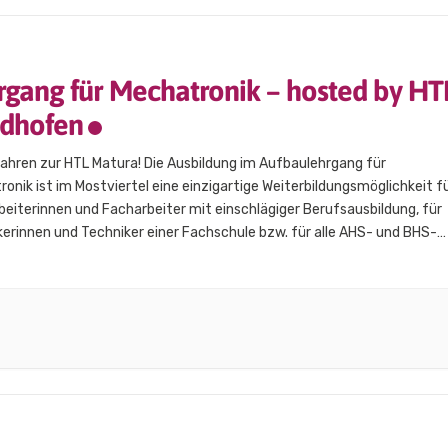
rgang für Mechatronik – hosted by HT
dhofen
Jahren zur HTL Matura! Die Ausbildung im Aufbaulehrgang für
onik ist im Mostviertel eine einzigartige Weiterbildungsmöglichkeit f
eiterinnen und Facharbeiter mit einschlägiger Berufsausbildung, für
erinnen und Techniker einer Fachschule bzw. für alle AHS- und BHS-
ntinnen und Absolventen. Die Technik entwickelt sich rasch weiter, u
-Abschluss öffnet die Türen für viele Tätigkeitsfelder und…