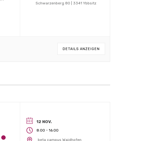
Schwarzenberg 80 | 3341 Ybbsitz
DETAILS ANZEIGEN
12 NOV.
-
8:00
16:00
beta campus Waidhofen