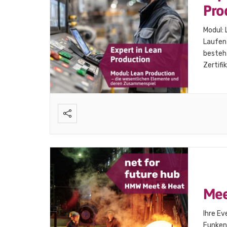
Pro
Modul:
Laufen
besteh
Zertifi
Effizie
der Pro
Mee
Ihre Ev
Funkens