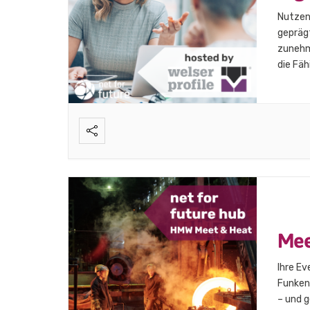
Nutzen 
gepräg
zunehm
die Fäh
können.
Argume
aktive
Mee
Ihre Ev
Funkens
– und g