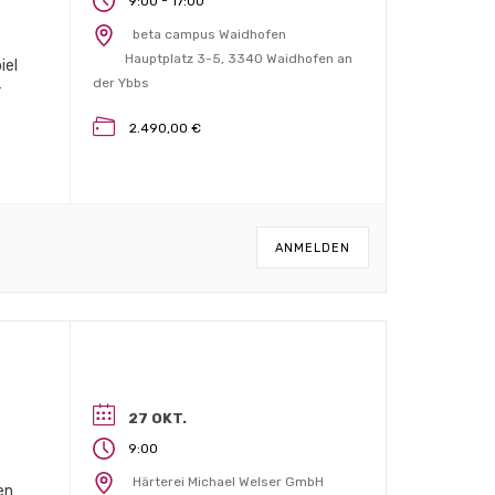
-
9:00
17:00
beta campus Waidhofen
Hauptplatz 3-5, 3340 Waidhofen an
iel
der Ybbs
r
2.490,00 €
ANMELDEN
27 OKT.
9:00
Härterei Michael Welser GmbH
en