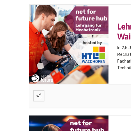
Leh
Wai
In 2,5 
Mechatr
Facharb
Technik
Absolve
der HTL