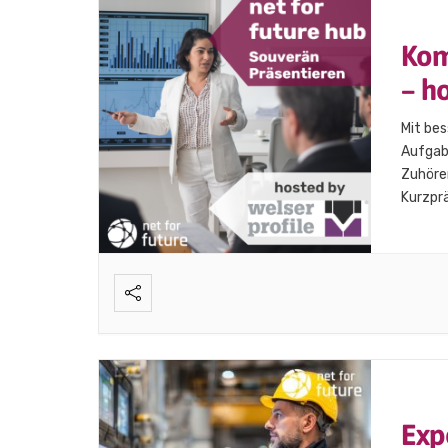
Kom
– h
Mit be
Aufgabe
Zuhörer
Kurzprä
PowerPo
Präsent
Exp