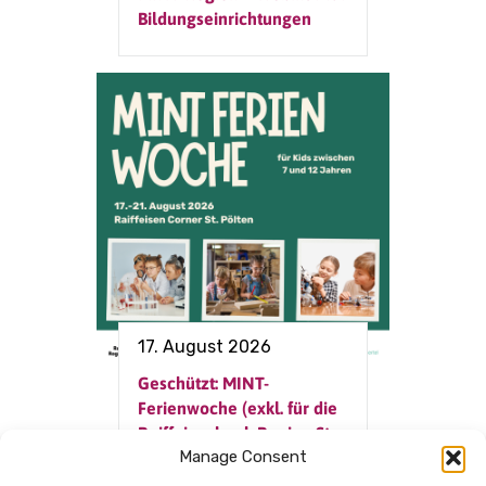
Bildungseinrichtungen
17. August 2026
Geschützt: MINT-
Ferienwoche (exkl. für die
Raiffeisenbank Region St.
Manage Consent
Pölten)