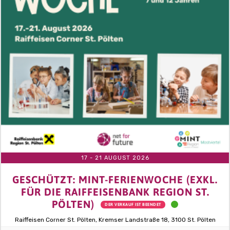
17 - 21 AUGUST 2026
GESCHÜTZT: MINT-FERIENWOCHE (EXKL.
FÜR DIE RAIFFEISENBANK REGION ST.
PÖLTEN)
DER VERKAUF IST BEENDET
Raiffeisen Corner St. Pölten, Kremser Landstraße 18, 3100 St. Pölten