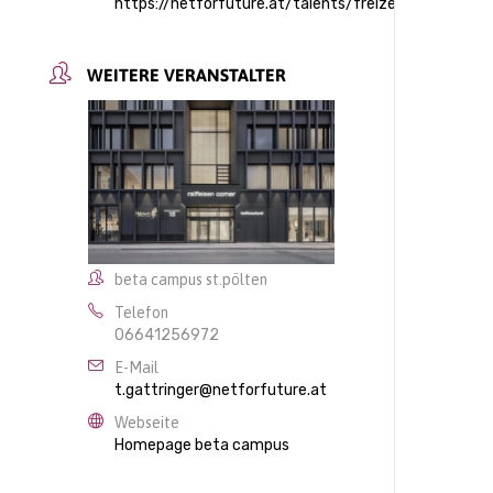
https://netforfuture.at/talents/freizeitangebot/co
WEITERE VERANSTALTER
beta campus st.pölten
Telefon
06641256972
E-Mail
t.gattringer@netforfuture.at
Webseite
Homepage beta campus