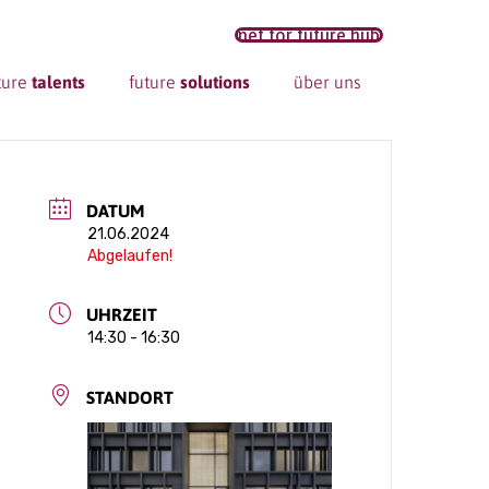
net for future hub
ture
talents
future
solutions
über uns
DATUM
21.06.2024
Abgelaufen!
UHRZEIT
14:30 - 16:30
STANDORT