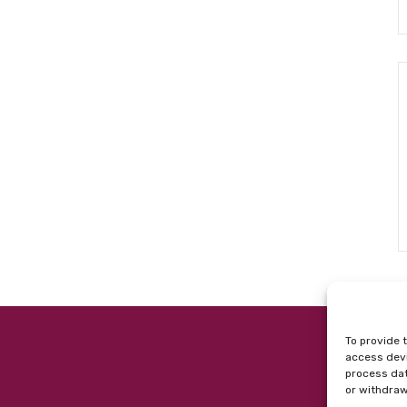
To provide 
access devi
process dat
or withdraw