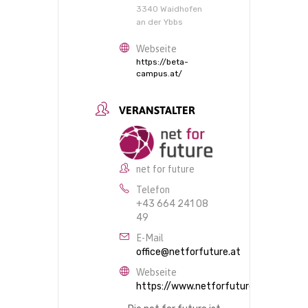
3340 Waidhofen
an der Ybbs
Webseite
https://beta-
campus.at/
VERANSTALTER
net for future
Telefon
+43 664 241 08
49
E-Mail
office@netforfuture.at
Webseite
https://www.netforfuture.at/