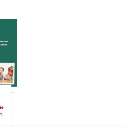
ie
t.