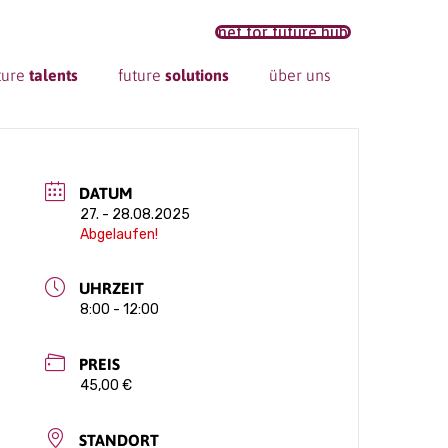
net for future hub
ture
talents
future
solutions
über uns
DATUM
27. - 28.08.2025
Abgelaufen!
UHRZEIT
8:00 - 12:00
PREIS
45,00 €
STANDORT