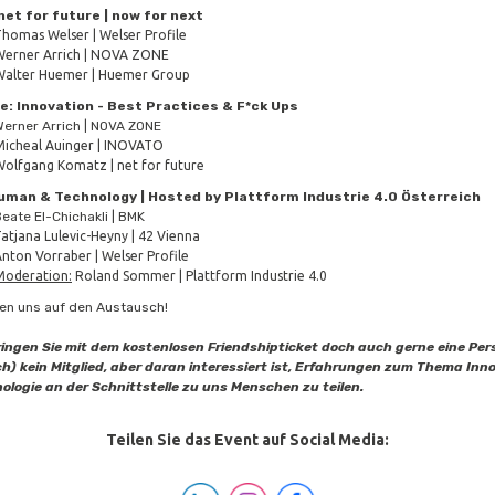
net for future | now for next
homas Welser | Welser Profile
Werner Arrich | NOVA ZONE
Walter Huemer | Huemer Group
e: Innovation - Best Practices & F*ck Ups
Werner Arrich | NOVA ZONE
Micheal Auinger | INOVATO
olfgang Komatz | net for future
Human & Technology | Hosted by Plattform Industrie 4.0 Österreich
eate El-Chichakli | BMK
atjana Lulevic-Heyny | 42 Vienna
nton Vorraber | Welser Profile
Moderation:
Roland Sommer | Plattform Industrie 4.0
uen uns auf den Austausch!
ringen Sie mit dem kostenlosen Friendshipticket doch auch gerne eine Per
ch) kein Mitglied, aber daran interessiert ist, Erfahrungen zum Thema Inn
ologie an der Schnittstelle zu uns Menschen zu teilen.
Teilen Sie das Event auf Social Media: