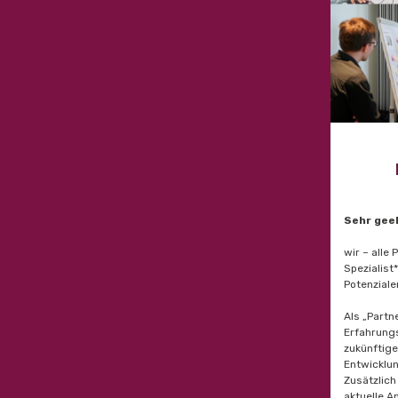
Sehr geeh
wir – alle
Spezialist
Potenziale
Als „Partn
Erfahrungs
zukünftige
Entwicklun
Zusätzlich
aktuelle 