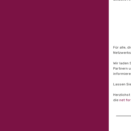
Für alle, d
Netzwerks
Wir laden 
Partnern u
informiere
Lassen Si
Herzlichst
die
net for