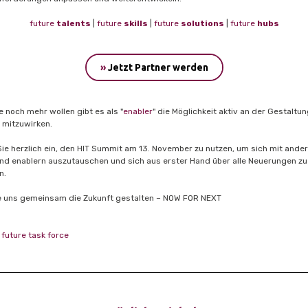
future
talents
|
future
skills
|
future
solutions
|
future
hubs
»
Jetzt Partner werden
ie noch mehr wollen gibt es als "
enabler
" die Möglichkeit aktiv an der Gestaltu
 mitzuwirken.
Sie herzlich ein, den HIT Summit am 13. November zu nutzen, um sich mit ande
nd enablern auszutauschen und sich aus erster Hand über alle Neuerungen zu
n.
e uns gemeinsam die Zukunft gestalten – NOW FOR NEXT
 future task force