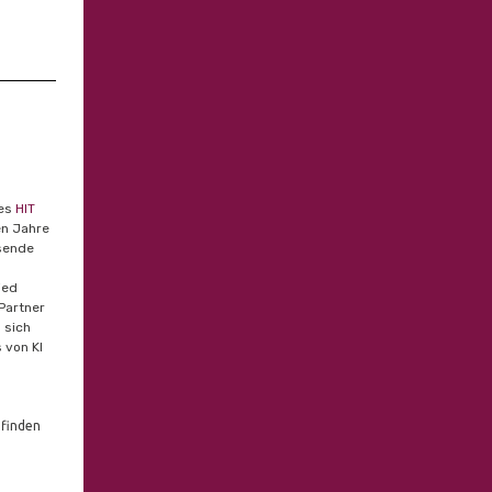
des
HIT
en Jahre
sende
ied
Partner
 sich
 von KI
 finden