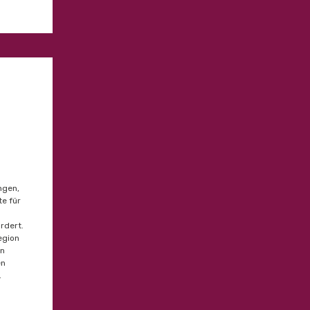
ngen,
te für
rdert.
egion
en
en
.