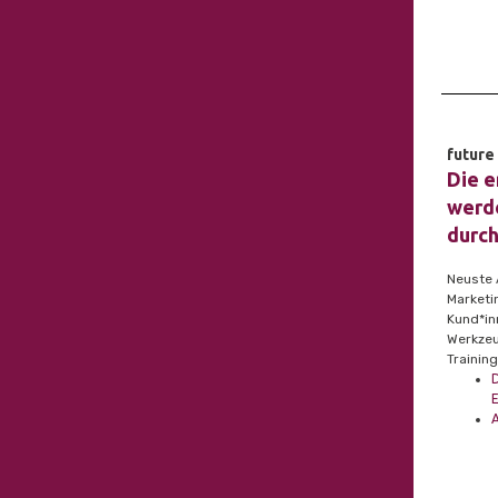
future 
Die e
werde
durch
Neuste 
Marketi
Kund*in
Werkzeu
Training
E
A