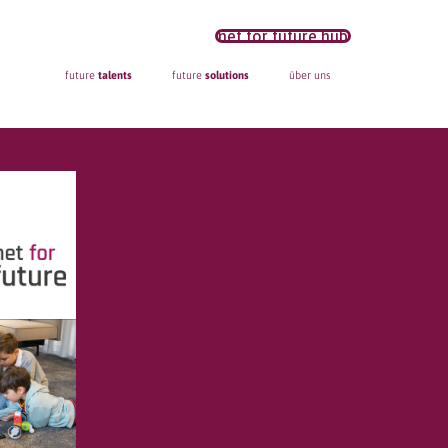
net for future hub
future
talents
future
solutions
über uns