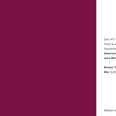
Der HIT
future 
faszini
Innova
uns M
Wann:
1
Wo:
bet
Neben a