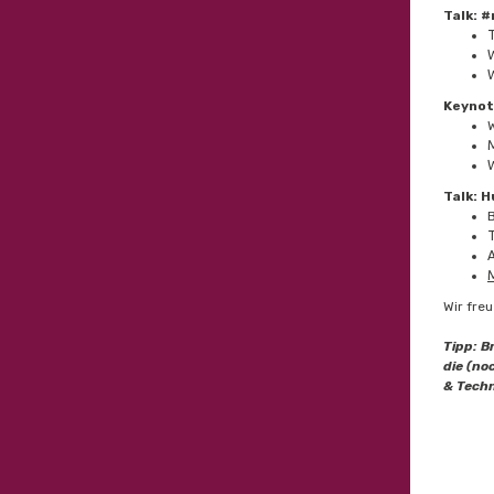
Talk: #
T
Keynot
W
Talk: 
B
T
A
Wir fre
Tipp:
B
die (no
& Techn