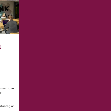
t
enseitigen
ür
 ständig an